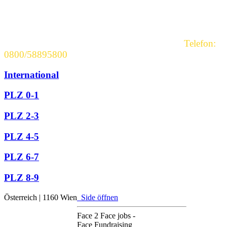
hinzufügen. Rufen Sie jetzt an.
Sollten Sie Fragen haben, stehen wir Ihnen gerne
persönlich zur Verfügung.
Nutzen Sie einfach unsere kostenlose Hotline:
Telefon:
0800/58895800
International
PLZ 0-1
PLZ 2-3
PLZ 4-5
PLZ 6-7
PLZ 8-9
Österreich | 1160 Wien
Side öffnen
Face 2 Face jobs -
Face Fundraising