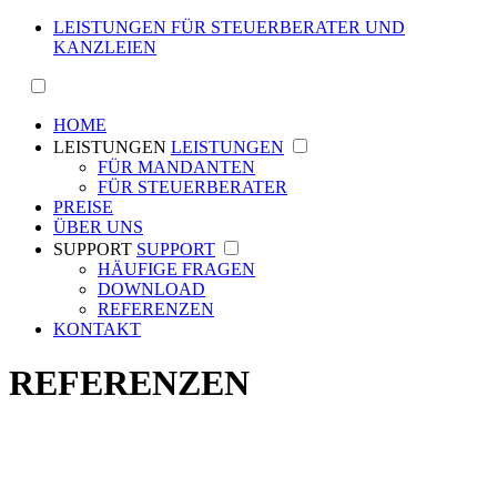
LEISTUNGEN FÜR STEUERBERATER UND
KANZLEIEN
HOME
LEISTUNGEN
LEISTUNGEN
FÜR MANDANTEN
FÜR STEUERBERATER
PREISE
ÜBER UNS
SUPPORT
SUPPORT
HÄUFIGE FRAGEN
DOWNLOAD
REFERENZEN
KONTAKT
REFERENZEN
Hier finden Sie eine kleine Auswahl unserer Referenzen
zu unserem Lohnbüro für Deutschland.
Gerne würden wir Sie zu unserer Referenzliste